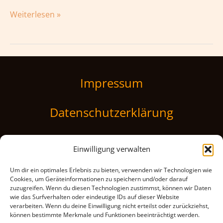
Weiterlesen »
Impressum
Datenschutzerklärung
Einwilligung verwalten
Um dir ein optimales Erlebnis zu bieten, verwenden wir Technologien wie
Cookies, um Geräteinformationen zu speichern und/oder darauf
Kunst- und Kulturverein
zuzugreifen. Wenn du diesen Technologien zustimmst, können wir Daten
Aug und Ohr Leutershausen e.V.
wie das Surfverhalten oder eindeutige IDs auf dieser Website
verarbeiten. Wenn du deine Einwilligung nicht erteilst oder zurückziehst,
Hermann-Schreiber-Str. 34
können bestimmte Merkmale und Funktionen beeinträchtigt werden.