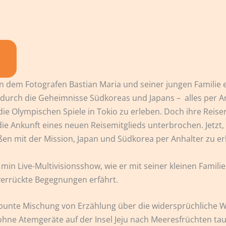
on dem Fotografen Bastian Maria und seiner jungen Familie 
durch die Geheimnisse Südkoreas und Japans – alles per An
, die Olympischen Spiele in Tokio zu erleben. Doch ihre Re
e Ankunft eines neuen Reisemitglieds unterbrochen. Jetzt, a
aßen mit der Mission, Japan und Südkorea per Anhalter zu er
0 min Live-Multivisionsshow, wie er mit seiner kleinen Fami
errückte Begegnungen erfährt.
 bunte Mischung von Erzählung über die widersprüchliche W
ohne Atemgeräte auf der Insel Jeju nach Meeresfrüchten tau