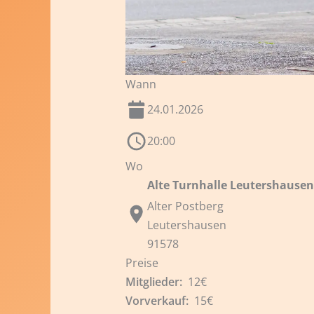
Wann
24.01.2026
20:00
Wo
Alte Turnhalle Leutershausen
Alter Postberg
Leutershausen
91578
Preise
12€
15€