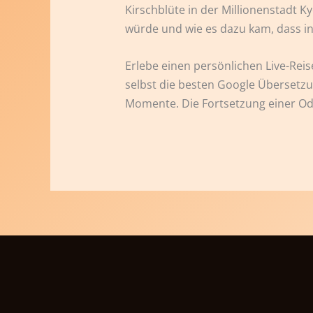
Kirschblüte in der Millionenstadt 
würde und wie es dazu kam, dass i
Erlebe einen persönlichen Live-Rei
selbst die besten Google Übersetzun
Momente. Die Fortsetzung einer Ody