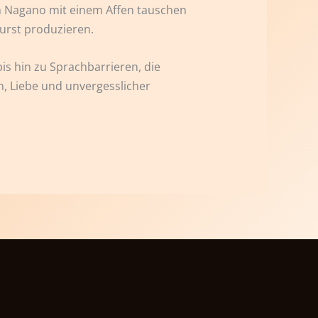
in Nagano mit einem Affen tauschen
urst produzieren.
is hin zu Sprachbarrieren, die
n, Liebe und unvergesslicher