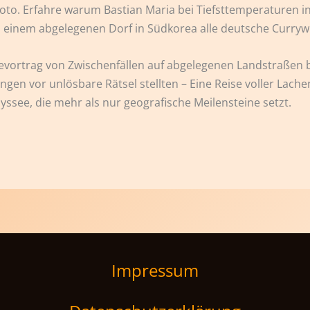
Kyoto. Erfahre warum Bastian Maria bei Tiefsttemperaturen 
n einem abgelegenen Dorf in Südkorea alle deutsche Curryw
sevortrag von Zwischenfällen auf abgelegenen Landstraßen b
gen vor unlösbare Rätsel stellten – Eine Reise voller Lache
ssee, die mehr als nur geografische Meilensteine setzt.
Impressum